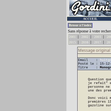
ACCUEIL
Retour à l'index
Sans réponse à votre recher
|
|
|
2001
2002
2003
20
|
|
|
2015
2016
2017
20
Message original
Email :
huitg
Posté le : 15-12
Titre :
Monog
Question qu
je refait" 
personne ne
une des pre
Donc voici 
premières 1
gazoline su