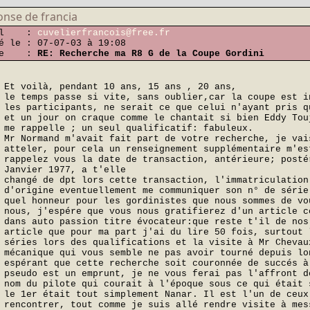
nse de francia
ail :
cuvelierfrancois@free.fr
é le : 07-07-03 à 19:08
tre :
RE: Recherche ma R8 G de la Coupe Gordini
Et voilà, pendant 10 ans, 15 ans , 20 ans,
le temps passe si vite, sans oublier,car la coupe est i
les participants, ne serait ce que celui n'ayant pris q
et un jour on craque comme le chantait si bien Eddy Tou
me rappelle ; un seul qualificatif: fabuleux.
Mr Normand m'avait fait part de votre recherche, je vai
atteler, pour cela un renseignement supplémentaire m'es
rappelez vous la date de transaction, antérieure; posté
Janvier 1977, a t'elle
changé de dpt lors cette transaction, l'immatriculation
d'origine eventuellement me communiquer son n° de série
quel honneur pour les gordinistes que nous sommes de vo
nous, j'espére que vous nous gratifierez d'un article c
dans auto passion titre évocateur:que reste t'il de nos
article que pour ma part j'ai du lire 50 fois, surtout 
séries lors des qualifications et la visite à Mr Chevau
mécanique qui vous semble ne pas avoir tourné depuis lo
espérant que cette recherche soit couronnée de succés à
pseudo est un emprunt, je ne vous ferai pas l'affront d
nom du pilote qui courait à l'époque sous ce qui était 
le 1er était tout simplement Nanar. Il est l'un de ceux
rencontrer, tout comme je suis allé rendre visite à mes