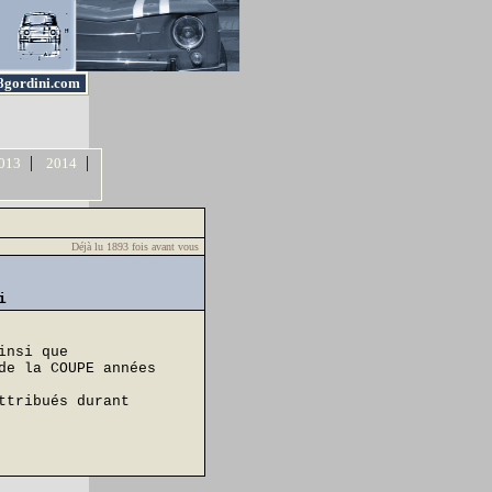
8gordini.com
|
|
013
2014
Déjà lu 1893 fois avant vous
i
insi que
de la COUPE années
ttribués durant