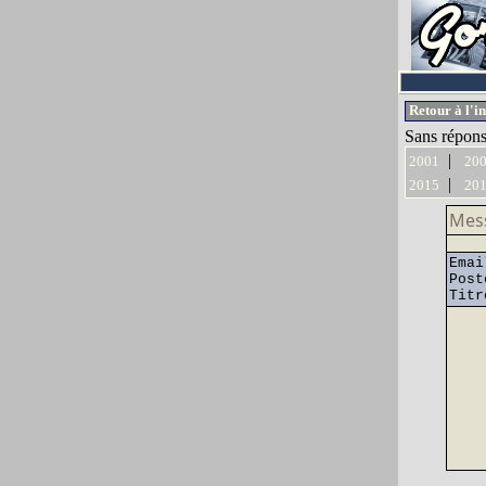
Retour à l'i
Sans répons
|
2001
20
|
2015
20
Mess
Em
Post
Ti