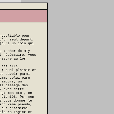
noubliable pour
u'un seul départ,
jours un coin qui
s tacher de m'y
t nécéssaire, vous
rieure au 1er
 est elle
 ; quel plaisir et
us savoir parmi
omme celui paru
 amours, un
le passage des
x avec cette
ngtemps etc., en
 bientôt. Ps: mon
e vous donner le
son 2éme pseudo,
 que j'aimerai
sieurs Lagier et