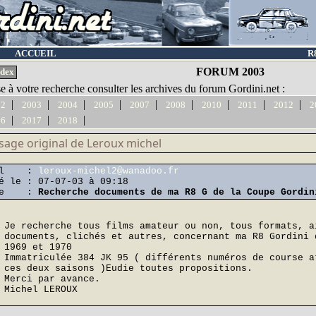
ACCUEIL
R
FORUM 2003
ndex
e à votre recherche consulter les archives du forum Gordini.net :
|
|
|
|
|
|
|
|
|
02
2003
2004
2005
2007
2008
2010
2011
2012
2
|
|
|
16
2017
2018
age original de Leroux michel
ail :
leroux-michel2@wanadoo.fr
é le : 07-07-03 à 09:18
tre :
Recherche documents de ma R8 G de la Coupe Gordin
Je recherche tous films amateur ou non, tous formats, a
documents, clichés et autres, concernant ma R8 Gordini 
1969 et 1970
Immatriculée 384 JK 95 ( différents numéros de course a
ces deux saisons )Eudie toutes propositions.
Merci par avance.
Michel LEROUX